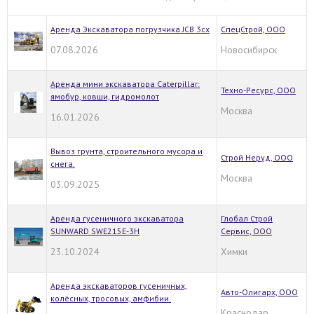
Аренда Экскаватора погрузчика JCB 3cx
СпецСтрой, ООО
07.08.2026
Новосибирск
Аренда мини экскаватора Caterpillar:
Техно-Ресурс, ООО
ямобур, ковши, гидромолот
Москва
16.01.2026
Вывоз грунта, строительного мусора и
Строй Неруд, ООО
снега.
Москва
03.09.2025
Аренда гусеничного экскаватора
Глобал Строй
SUNWARD SWE215E-3H
Сервис, ООО
23.10.2024
Химки
Аренда экскаваторов гусеничных,
Авто-Олигарх, ООО
колёсных, тросовых, амфибии.
Краснодар