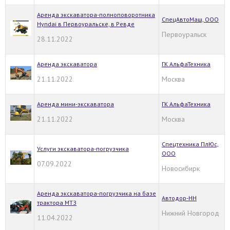
Аренда экскаватора-полноповоротника
СпецАвтоМаш, ООО
Hyndai в Первоуральске, в Ревде
Первоуральск
28.11.2022
Аренда экскаватора
ГК АльфаТехника
21.11.2022
Москва
Аренда мини-экскаватора
ГК АльфаТехника
21.11.2022
Москва
Спецтехника ПлЮс,
Услуги экскаватора-погрузчика
ООО
07.09.2022
Новосибирк
Аренда экскаватора-погрузчика на базе
Автодор-НН
трактора МТЗ
Нижний Новгород
11.04.2022